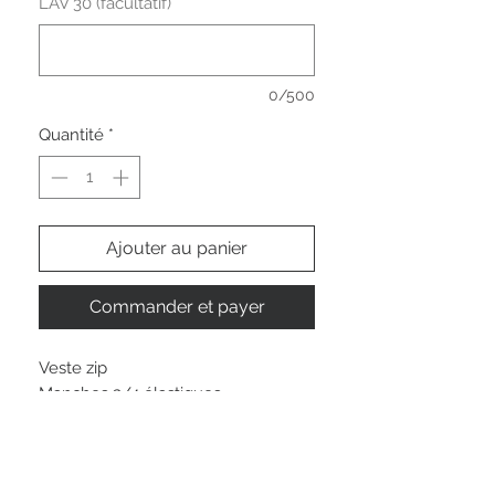
LAV 30 (facultatif)
0/500
Quantité
*
Ajouter au panier
Commander et payer
Veste zip
Manches 3/4 élastiques
Col rond avec fronces.