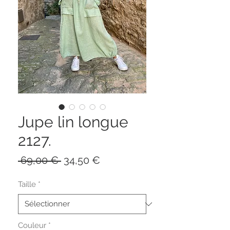
Jupe lin longue
2127.
Prix original
Prix promotionnel
 69,00 € 
34,50 €
Taille
*
Couleur
*